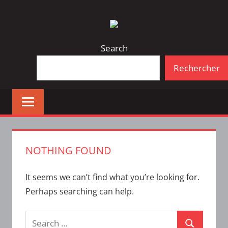
Skip
Bulletin
INTERFACE
to
d'information
content
de
Search
la
Rechercher
vie
étudiante
à
l'ÉTS
NOTHING FOUND
It seems we can’t find what you’re looking for.
Perhaps searching can help.