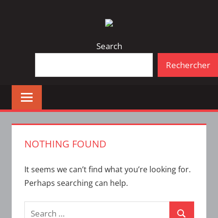
Skip
Bulletin
INTERFACE
to
d'information
content
de
Search
la
Rechercher
vie
étudiante
à
l'ÉTS
NOTHING FOUND
It seems we can’t find what you’re looking for.
Perhaps searching can help.