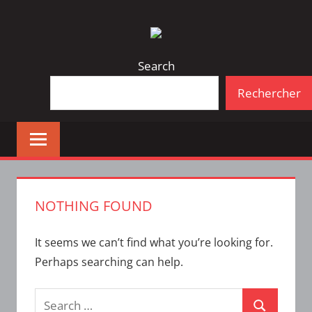
Skip
Bulletin
INTERFACE
to
d'information
content
de
Search
la
Rechercher
vie
étudiante
à
l'ÉTS
NOTHING FOUND
It seems we can’t find what you’re looking for.
Perhaps searching can help.