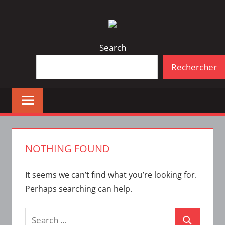
Skip
Bulletin
INTERFACE
to
d'information
content
de
Search
la
Rechercher
vie
étudiante
à
l'ÉTS
NOTHING FOUND
It seems we can’t find what you’re looking for.
Perhaps searching can help.