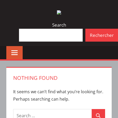
Skip
Bulletin
INTERFACE
to
d'information
content
de
Search
la
Rechercher
vie
étudiante
à
l'ÉTS
NOTHING FOUND
It seems we can’t find what you’re looking for.
Perhaps searching can help.