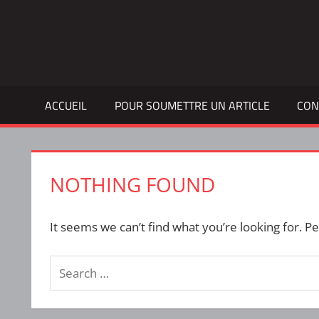
Skip
to
Bulletin
INTERFACE
content
d'information
de
la
ACCUEIL
POUR SOUMETTRE UN ARTICLE
CON
vie
étudiante
à
l'ÉTS
NOTHING FOUND
It seems we can’t find what you’re looking for. P