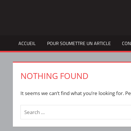
Skip
to
Bulletin
INTERFACE
content
d'information
de
la
ACCUEIL
POUR SOUMETTRE UN ARTICLE
CON
vie
étudiante
à
l'ÉTS
NOTHING FOUND
It seems we can’t find what you’re looking for. P