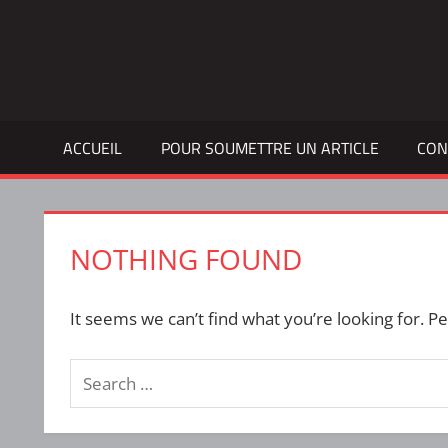
Skip
to
Bulletin
INTERFACE
content
d'information
de
la
ACCUEIL
POUR SOUMETTRE UN ARTICLE
CON
vie
étudiante
à
l'ÉTS
NOTHING FOUND
It seems we can’t find what you’re looking for. P