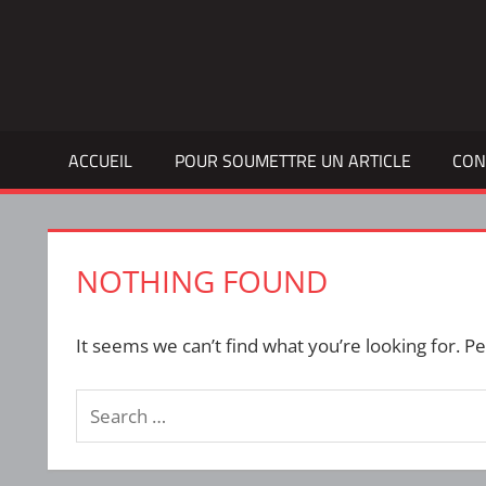
Skip
to
Bulletin
INTERFACE
content
d'information
de
la
ACCUEIL
POUR SOUMETTRE UN ARTICLE
CON
vie
étudiante
à
l'ÉTS
NOTHING FOUND
It seems we can’t find what you’re looking for. P