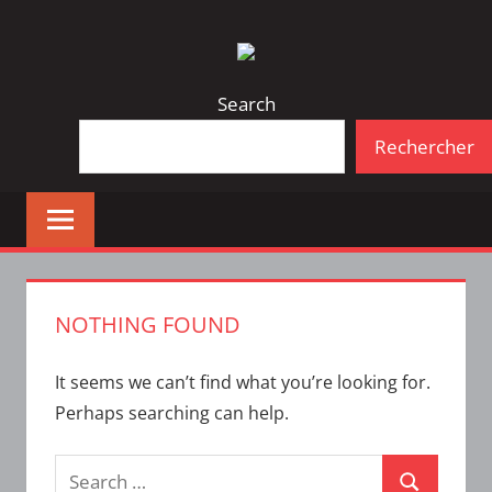
Skip
Bulletin
INTERFACE
to
d'information
content
de
Search
la
Rechercher
vie
étudiante
à
l'ÉTS
NOTHING FOUND
It seems we can’t find what you’re looking for.
Perhaps searching can help.