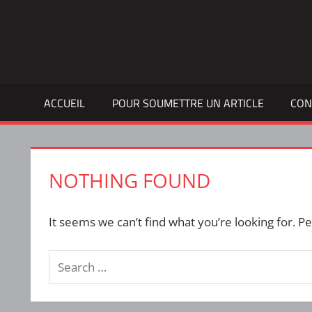
Skip
to
Bulletin
INTERFACE
content
d'information
de
la
ACCUEIL
POUR SOUMETTRE UN ARTICLE
CON
vie
étudiante
à
l'ÉTS
NOTHING FOUND
It seems we can’t find what you’re looking for. P