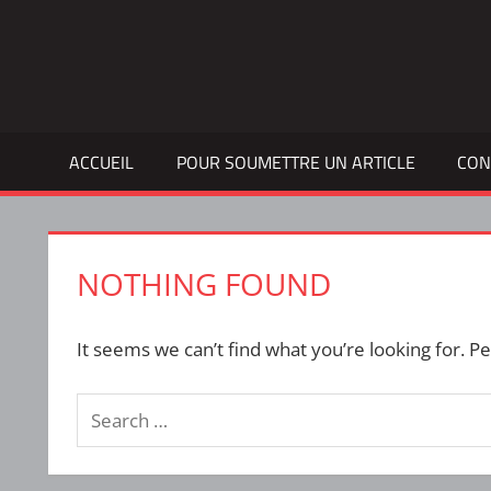
Skip
to
Bulletin
INTERFACE
content
d'information
de
la
ACCUEIL
POUR SOUMETTRE UN ARTICLE
CON
vie
étudiante
à
l'ÉTS
NOTHING FOUND
It seems we can’t find what you’re looking for. P