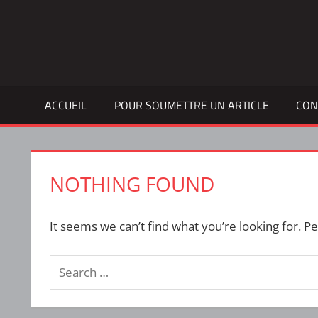
Skip
to
Bulletin
INTERFACE
content
d'information
de
la
ACCUEIL
POUR SOUMETTRE UN ARTICLE
CON
vie
étudiante
à
l'ÉTS
NOTHING FOUND
It seems we can’t find what you’re looking for. P