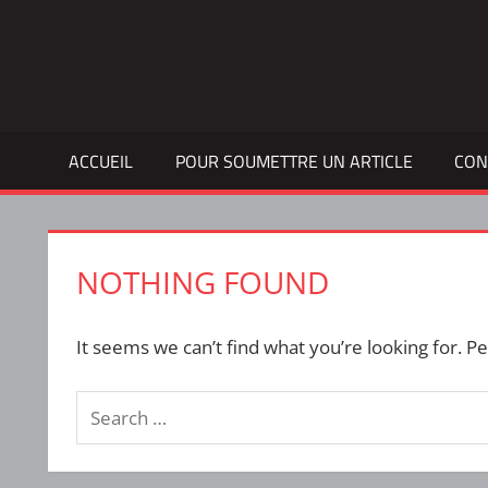
Skip
to
Bulletin
INTERFACE
content
d'information
de
la
ACCUEIL
POUR SOUMETTRE UN ARTICLE
CON
vie
étudiante
à
l'ÉTS
NOTHING FOUND
It seems we can’t find what you’re looking for. P