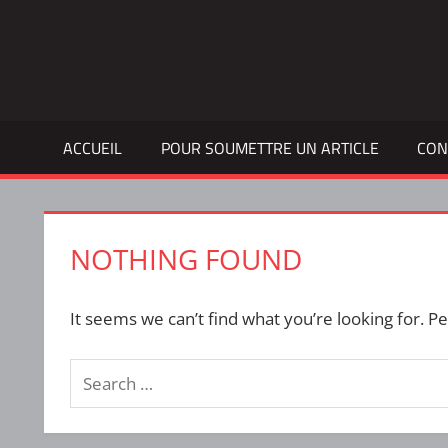
Skip
to
Bulletin
INTERFACE
content
d'information
de
la
ACCUEIL
POUR SOUMETTRE UN ARTICLE
CON
vie
étudiante
à
l'ÉTS
NOTHING FOUND
It seems we can’t find what you’re looking for. P