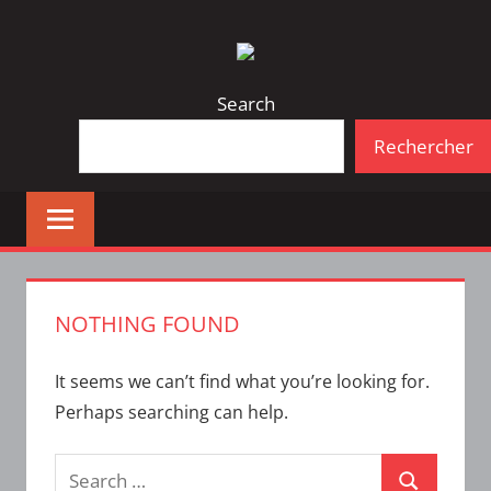
Skip
Bulletin
INTERFACE
to
d'information
content
de
Search
la
Rechercher
vie
étudiante
à
l'ÉTS
NOTHING FOUND
It seems we can’t find what you’re looking for.
Perhaps searching can help.