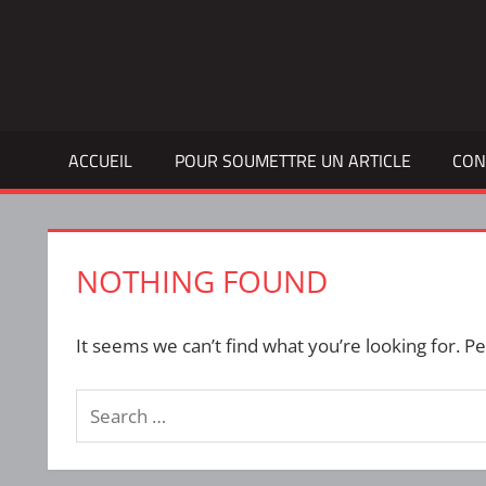
Skip
to
Bulletin
INTERFACE
content
d'information
de
la
ACCUEIL
POUR SOUMETTRE UN ARTICLE
CON
vie
étudiante
à
l'ÉTS
NOTHING FOUND
It seems we can’t find what you’re looking for. P