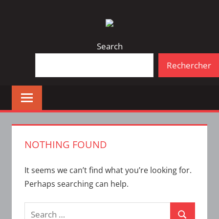
Skip
Bulletin
INTERFACE
to
d'information
content
de
Search
la
Rechercher
vie
étudiante
à
l'ÉTS
NOTHING FOUND
It seems we can’t find what you’re looking for.
Perhaps searching can help.