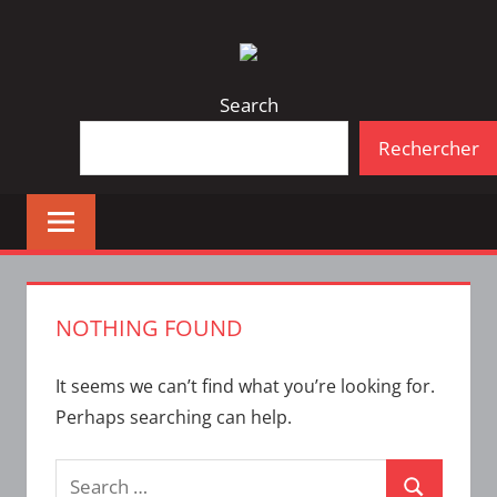
Skip
Bulletin
INTERFACE
to
d'information
content
de
Search
la
Rechercher
vie
étudiante
à
l'ÉTS
NOTHING FOUND
It seems we can’t find what you’re looking for.
Perhaps searching can help.