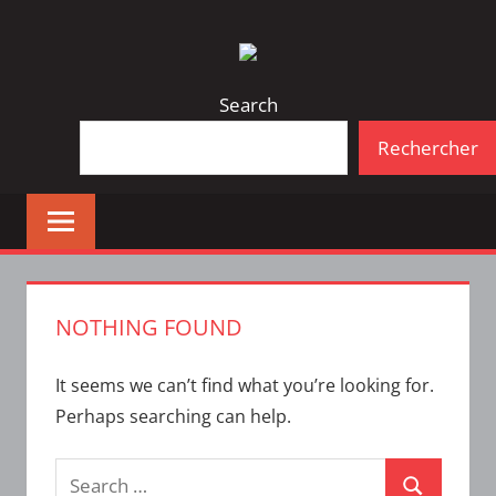
Skip
Bulletin
INTERFACE
to
d'information
content
de
Search
la
Rechercher
vie
étudiante
à
l'ÉTS
NOTHING FOUND
It seems we can’t find what you’re looking for.
Perhaps searching can help.