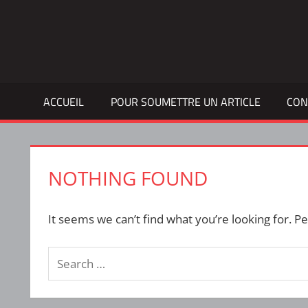
Skip
to
Bulletin
INTERFACE
content
d'information
de
la
ACCUEIL
POUR SOUMETTRE UN ARTICLE
CON
vie
étudiante
à
l'ÉTS
NOTHING FOUND
It seems we can’t find what you’re looking for. P