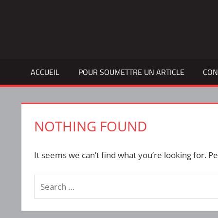
Skip
to
Bulletin
INTERFACE
content
d'information
de
la
ACCUEIL
POUR SOUMETTRE UN ARTICLE
CON
vie
étudiante
à
l'ÉTS
NOTHING FOUND
It seems we can’t find what you’re looking for. P