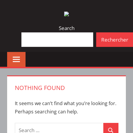
Skip
Bulletin
INTERFACE
to
d'information
content
de
Search
la
Rechercher
vie
étudiante
à
l'ÉTS
NOTHING FOUND
It seems we can’t find what you’re looking for.
Perhaps searching can help.