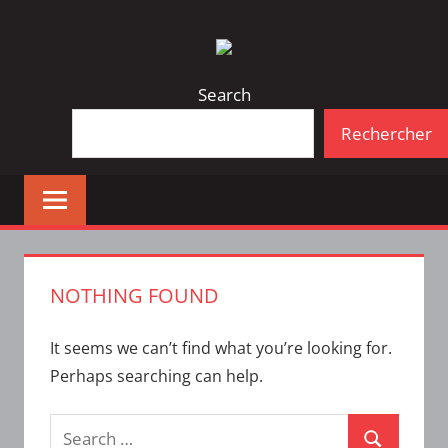
Skip
Bulletin
INTERFACE
to
d'information
content
de
Search
la
Rechercher
vie
étudiante
à
l'ÉTS
NOTHING FOUND
It seems we can’t find what you’re looking for.
Perhaps searching can help.