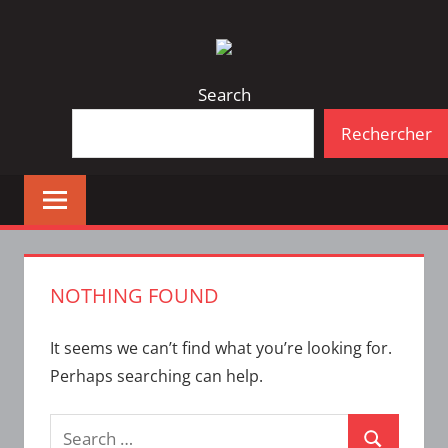
Skip
Bulletin
INTERFACE
to
d'information
content
de
Search
la
Rechercher
vie
étudiante
à
l'ÉTS
NOTHING FOUND
It seems we can’t find what you’re looking for.
Perhaps searching can help.