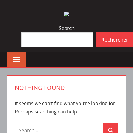
Skip
Bulletin
INTERFACE
to
d'information
content
de
Search
la
Rechercher
vie
étudiante
à
l'ÉTS
NOTHING FOUND
It seems we can’t find what you’re looking for.
Perhaps searching can help.