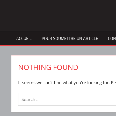
Skip
to
Bulletin
INTERFACE
content
d'information
de
la
ACCUEIL
POUR SOUMETTRE UN ARTICLE
CON
vie
étudiante
à
l'ÉTS
NOTHING FOUND
It seems we can’t find what you’re looking for. P