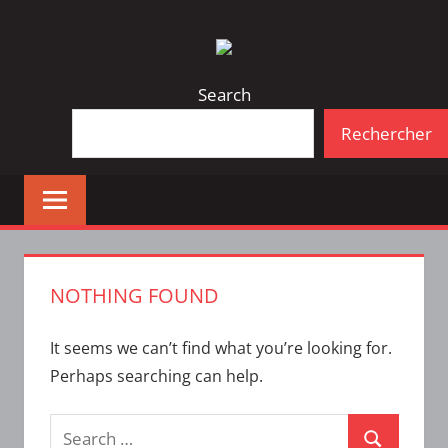
Skip
Bulletin
INTERFACE
to
d'information
content
de
Search
la
Rechercher
vie
étudiante
à
l'ÉTS
NOTHING FOUND
It seems we can’t find what you’re looking for.
Perhaps searching can help.