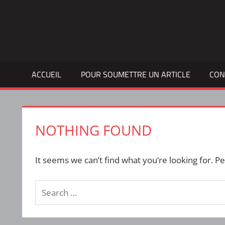
Skip
to
Bulletin
INTERFACE
content
d'information
de
la
ACCUEIL
POUR SOUMETTRE UN ARTICLE
CON
vie
étudiante
à
l'ÉTS
NOTHING FOUND
It seems we can’t find what you’re looking for. P