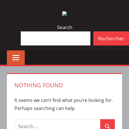
Skip
Bulletin
INTERFACE
to
d'information
content
de
Search
la
Rechercher
vie
étudiante
à
l'ÉTS
NOTHING FOUND
It seems we can’t find what you’re looking for.
Perhaps searching can help.