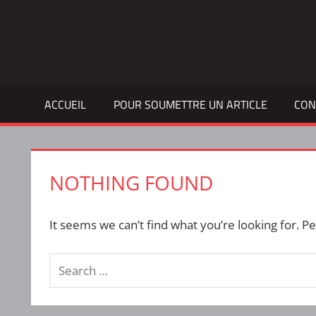
Skip
to
Bulletin
INTERFACE
content
d'information
de
la
ACCUEIL
POUR SOUMETTRE UN ARTICLE
CON
vie
étudiante
à
l'ÉTS
NOTHING FOUND
It seems we can’t find what you’re looking for. P