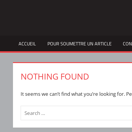
Skip
to
Bulletin
INTERFACE
content
d'information
de
la
ACCUEIL
POUR SOUMETTRE UN ARTICLE
CON
vie
étudiante
à
l'ÉTS
NOTHING FOUND
It seems we can’t find what you’re looking for. P