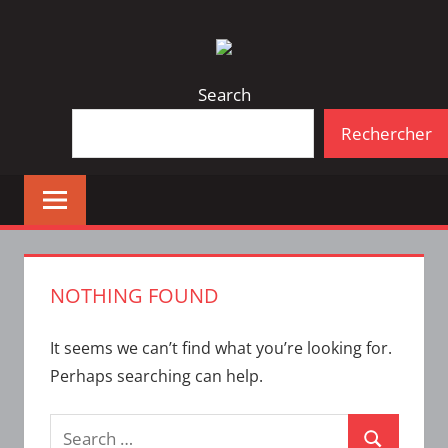
Skip
Bulletin
INTERFACE
to
d'information
content
de
Search
la
Rechercher
vie
étudiante
à
l'ÉTS
NOTHING FOUND
It seems we can’t find what you’re looking for.
Perhaps searching can help.