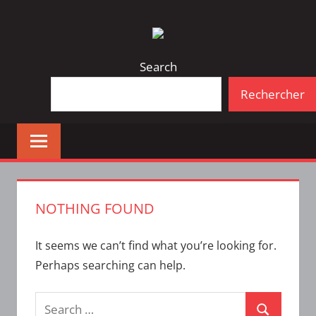
Skip
Bulletin
INTERFACE
to
d'information
content
de
Search
la
Rechercher
vie
étudiante
à
l'ÉTS
NOTHING FOUND
It seems we can’t find what you’re looking for.
Perhaps searching can help.