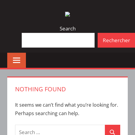
Skip
Bulletin
INTERFACE
to
d'information
content
de
Search
la
Rechercher
vie
étudiante
à
l'ÉTS
NOTHING FOUND
It seems we can’t find what you’re looking for.
Perhaps searching can help.