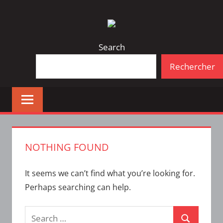
Skip
Bulletin
INTERFACE
to
d'information
content
de
Search
la
Rechercher
vie
étudiante
à
l'ÉTS
NOTHING FOUND
It seems we can’t find what you’re looking for.
Perhaps searching can help.