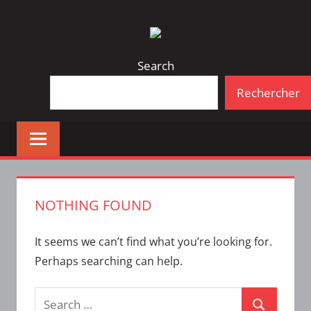
Skip
Bulletin
INTERFACE
to
d'information
content
de
Search
la
Rechercher
vie
étudiante
à
l'ÉTS
NOTHING FOUND
It seems we can’t find what you’re looking for.
Perhaps searching can help.