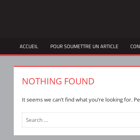
Skip
to
Bulletin
INTERFACE
content
d'information
de
la
ACCUEIL
POUR SOUMETTRE UN ARTICLE
CON
vie
étudiante
à
l'ÉTS
NOTHING FOUND
It seems we can’t find what you’re looking for. P