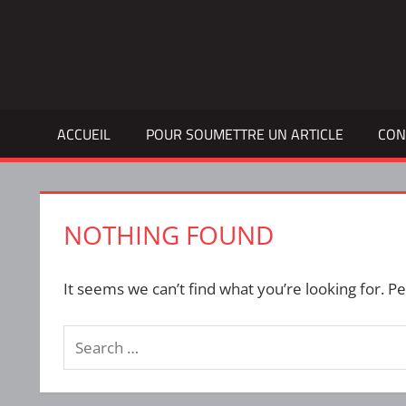
Skip
to
Bulletin
INTERFACE
content
d'information
de
la
ACCUEIL
POUR SOUMETTRE UN ARTICLE
CON
vie
étudiante
à
l'ÉTS
NOTHING FOUND
It seems we can’t find what you’re looking for. P