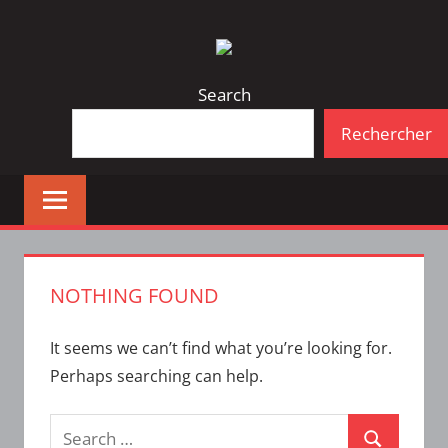
Skip
Bulletin
INTERFACE
to
d'information
content
de
Search
la
Rechercher
vie
étudiante
à
l'ÉTS
NOTHING FOUND
It seems we can’t find what you’re looking for.
Perhaps searching can help.