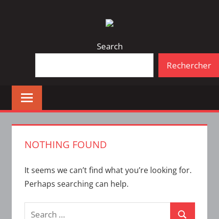
Skip
Bulletin
INTERFACE
to
d'information
content
de
Search
la
Rechercher
vie
étudiante
à
l'ÉTS
NOTHING FOUND
It seems we can’t find what you’re looking for.
Perhaps searching can help.