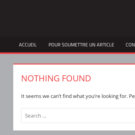
Skip
to
Bulletin
INTERFACE
content
d'information
de
la
ACCUEIL
POUR SOUMETTRE UN ARTICLE
CON
vie
étudiante
à
l'ÉTS
NOTHING FOUND
It seems we can’t find what you’re looking for. P