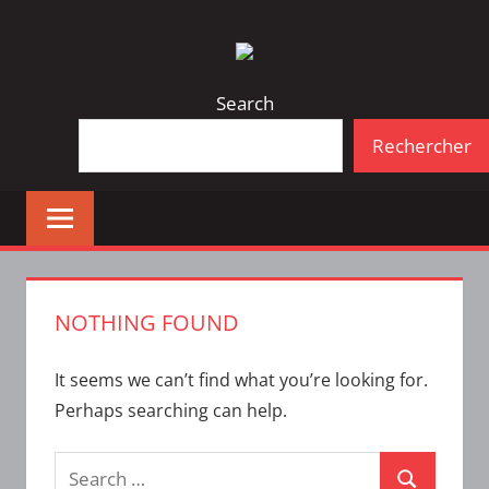
Skip
Bulletin
INTERFACE
to
d'information
content
de
Search
la
Rechercher
vie
étudiante
à
l'ÉTS
NOTHING FOUND
It seems we can’t find what you’re looking for.
Perhaps searching can help.