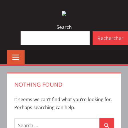
Skip
Bulletin
INTERFACE
to
d'information
content
de
Search
la
Rechercher
vie
étudiante
à
l'ÉTS
NOTHING FOUND
It seems we can’t find what you’re looking for.
Perhaps searching can help.