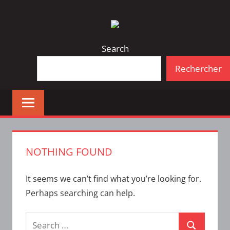
Skip
Bulletin
INTERFACE
to
d'information
content
de
Search
la
Rechercher
vie
étudiante
à
l'ÉTS
NOTHING FOUND
It seems we can’t find what you’re looking for.
Perhaps searching can help.