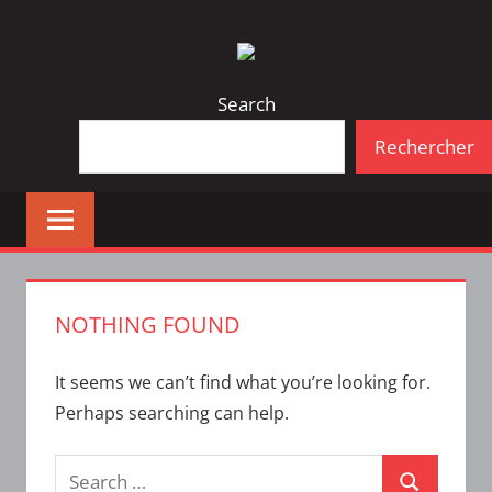
Skip
Bulletin
INTERFACE
to
d'information
content
de
Search
la
Rechercher
vie
étudiante
à
l'ÉTS
NOTHING FOUND
It seems we can’t find what you’re looking for.
Perhaps searching can help.