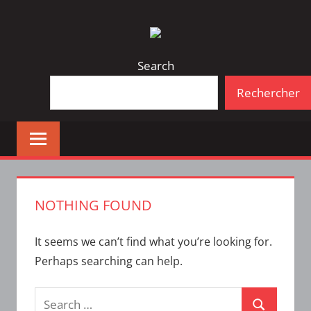
Skip
Bulletin
INTERFACE
to
d'information
content
de
Search
la
Rechercher
vie
étudiante
à
l'ÉTS
NOTHING FOUND
It seems we can’t find what you’re looking for.
Perhaps searching can help.