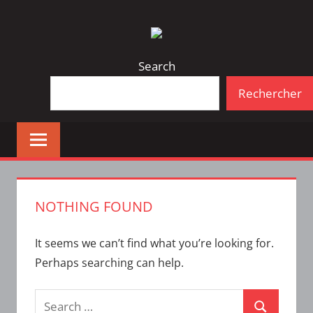
Skip
Bulletin
INTERFACE
to
d'information
content
de
Search
la
Rechercher
vie
étudiante
à
l'ÉTS
NOTHING FOUND
It seems we can’t find what you’re looking for.
Perhaps searching can help.