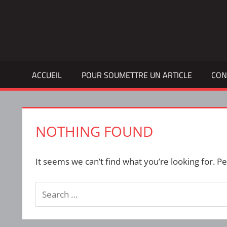
Skip
to
Bulletin
INTERFACE
content
d'information
de
la
ACCUEIL
POUR SOUMETTRE UN ARTICLE
CON
vie
étudiante
à
l'ÉTS
NOTHING FOUND
It seems we can’t find what you’re looking for. P