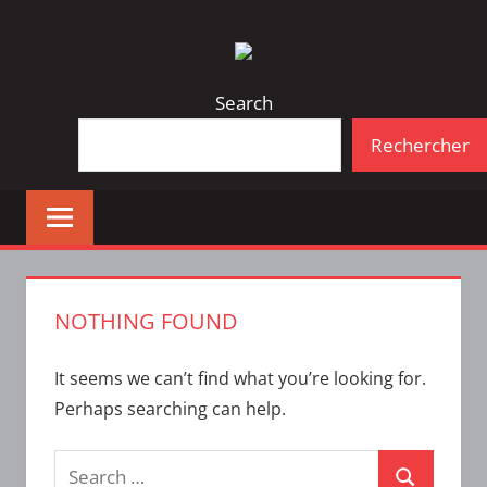
Skip
Bulletin
INTERFACE
to
d'information
content
de
Search
la
Rechercher
vie
étudiante
à
l'ÉTS
NOTHING FOUND
It seems we can’t find what you’re looking for.
Perhaps searching can help.